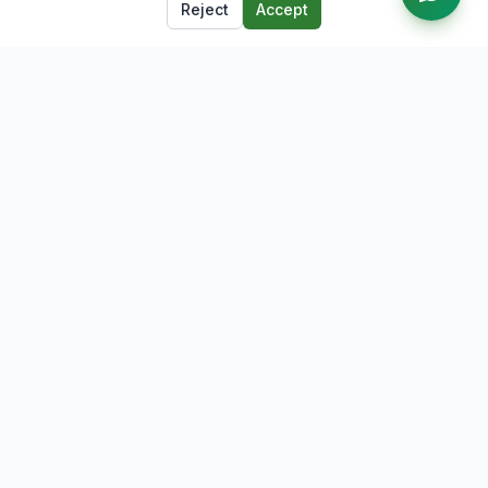
Reject
Accept
The leading job portal for Lumbini Province, Nepal. Connecting
talent with opportunity.
Quick Links
Browse Jobs
Companies
Career Blog