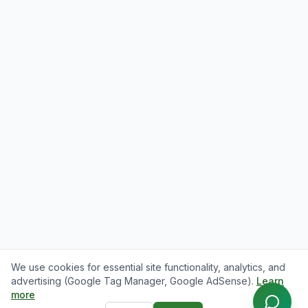
म लुम्बिनी जोब्स को सहयोग टोलबाट हुँ। बुटवाल, भैरहवा,
नेपालगन्जमा जागिरको बारेमा वा हाम्रो प्लेटफर्मको बारेमा
कुराकानी गर्नुहोस्।
बुटवालमा IT जागिर खोज्नुहोस्
जागिर कसरी पोस्ट गर्ने?
के यो निःशुल्क छ?
सहयोग चाहियो
💬 प्रश्न छ? मलाई सोध्नुहोस्!
We use cookies for essential site functionality, analytics, and
advertising (Google Tag Manager, Google AdSense).
Learn
more