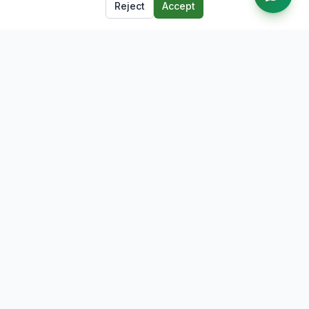
Reject
Accept
The leading job portal for Lumbini Province, Nepal. Connecting
talent with opportunity.
Quick Links
Browse Jobs
Companies
Career Blog