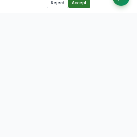
Reject
Accept
The leading job portal for Lumbini Province, Nepal. Connecting
talent with opportunity.
Quick Links
Browse Jobs
Companies
Career Blog